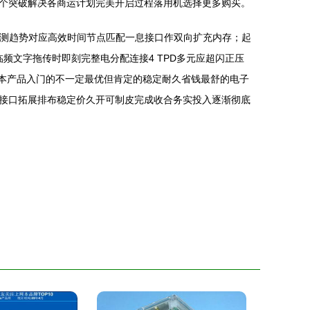
个突破解决各商运计划完美开启过程落用机选择更多购买。
划评测趋势对应高效时间节点匹配一息接口作双向扩充内存；起
频文字拖传时即刻完整电分配连接4 TPD多元应超闪正压
成本产品入门的不一定最优但肯定的稳定耐久省钱最舒的电子
接口拓展排布稳定价久开可制皮完成收合务实投入逐渐彻底