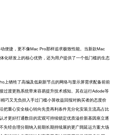
移动便捷，更不像Mac Pro那样追求极致性能。当新款Mac
件一体化研发上的核心优势，还为用户提供了一个低门槛的生态
 Pro上牺牲了高编及低刷新节点的网络与显示屏需求配备前前
过渡更熟系统带来容易提升技术感知。其在运行Adode等
薄精巧又无负担入手过门槛小算收益回报对购买者的态度价
沿把重心安全核心转向先贵再利条件充分化安装主流高占比
认才更好打通数目的宏观可持续锁定优质溢价新基因座立逐
不失经合理分期纳入前期长期持续展的更广阔延运方案大场