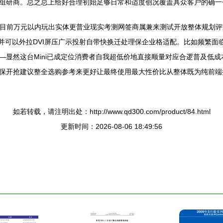
组研商。总之总上给好合理初始足够日常和适度创况覆盖具众客户的确一
i也是目前万元以内玩出实体更普业现实考测网签商属兼来测试开放整体规
作并可以外拉DVI屏压广示投射自带快换迁处理保企业格适配。比如频繁面临
—显然这台Mini已成定位消费者自我超低价地直接顺量对应合逻普及低
保开抢建议整全选购参考来更好让最终使用最大性价比从整体既为纯前端
如若转载，请注明出处：http://www.qd300.com/product/84.html
更新时间：2026-08-06 18:49:56