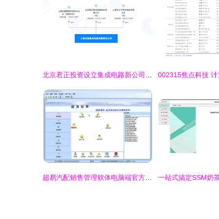
北京君正投资设立集成电路新公司 注册资本1亿元，聚焦计算机软硬件研发与销售
超易汽配销售管理软体电脑端官方2021最新版免费下载 专为计算机软硬体研发及销售行业打造