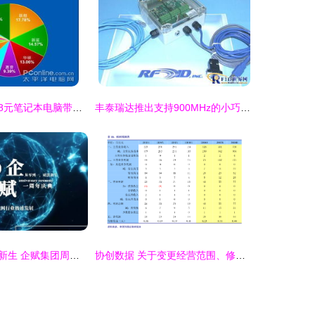
低价高性能 1898元笔记本电脑带来的上网新体验
丰泰瑞达推出支持900MHz的小巧型阅读器，引领计算机软硬件研发新潮流
从零到一，破茧新生 企赋集团周年庆典在成都成功举办——聚焦计算机软硬件的研发与销售
协创数据 关于变更经营范围、修订《公司章程》并授权办理工商变更登记的公告解析