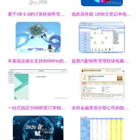
基于VB 6.0的计算机销售管理系统设计与实现——以计算机软硬件研发及销售为例
低价高性能 1898元笔记本电脑带来的上网新体验
丰泰瑞达推出支持900MHz的小巧型阅读器，引领计算机软硬件研发新潮流
超易汽配销售管理软体电脑端官方2021最新版免费下载 专为计算机软硬体研发及销售行业打造
一站式搞定SSM奶茶订单销售系统 从开发到部署完整指南
未持金融资质分期公司的隐秘困局 跑在前端的技术，滞后的合规宿命