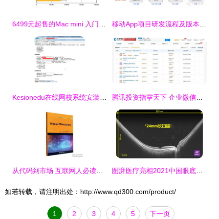
6499元起售的Mac mini 入门苹果电脑的明智之选
移动App项目研发流程及版本规划 从原型到发布的系统化实践
Kesionedu在线网校系统安装常见问题及领先建站CMS解决方案
腾讯投资指掌天下 企业微信生态再掀新浪潮
从代码到市场 互联网人必读的计算机与商业图书指南
图湃医疗亮相2021中国眼底病论坛 24mm血流成像技术引领眼底诊断新高度
如若转载，请注明出处：http://www.qd300.com/product/
1
2
3
4
5
下一页