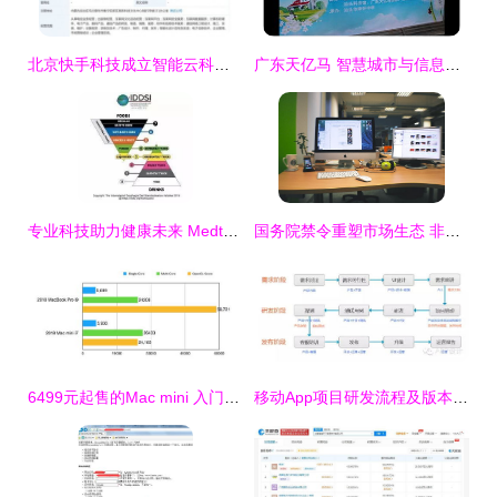
北京快手科技成立智能云科技公司，注册资本5000万加码软硬件研发
广东天亿马 智慧城市与信息技术融合的创新先锋
专业科技助力健康未来 Medtrition麦治迅的多维融合之路
国务院禁令重塑市场生态 非正版软件预装告别中国计算机市场
6499元起售的Mac mini 入门苹果电脑的明智之选
移动App项目研发流程及版本规划 从原型到发布的系统化实践